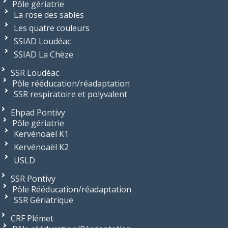
Pôle gériatrie
La rose des sables
Les quatre couleurs
SSIAD Loudéac
SSIAD La Chèze
SSR Loudéac
Pôle rééducation/réadaptation
SSR respiratoire et polyvalent
Ehpad Pontivy
Pôle gériatrie
Kervénoaël K1
Kervénoaël K2
USLD
SSR Pontivy
Pôle Rééducation/réadaptation
SSR Gériatrique
CRF Plémet