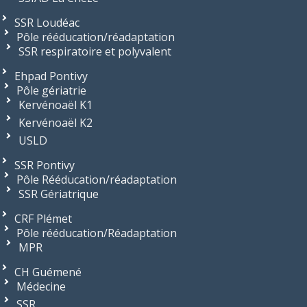
SSR Loudéac
Pôle rééducation/réadaptation
SSR respiratoire et polyvalent
Ehpad Pontivy
Pôle gériatrie
Kervénoaël K1
Kervénoaël K2
USLD
SSR Pontivy
Pôle Rééducation/réadaptation
SSR Gériatrique
CRF Plémet
Pôle rééducation/Réadaptation
MPR
CH Guémené
Médecine
SSR